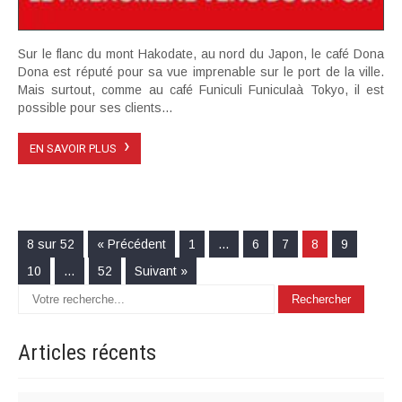
Sur le flanc du mont Hakodate, au nord du Japon, le café Dona
Dona est réputé pour sa vue imprenable sur le port de la ville.
Mais surtout, comme au café Funiculi Funiculaà Tokyo, il est
possible pour ses clients...
›
EN SAVOIR PLUS
8 sur 52
« Précédent
1
…
6
7
8
9
10
…
52
Suivant »
Articles
récents