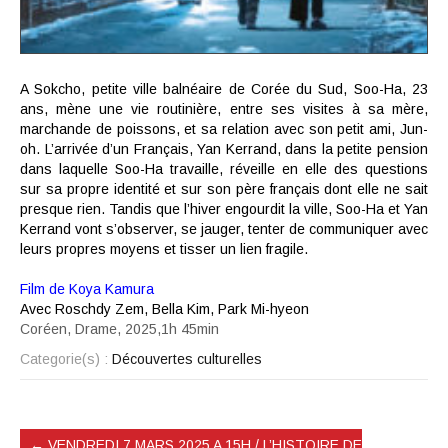
A Sokcho, petite ville balnéaire de Corée du Sud, Soo-Ha, 23
ans, mène une vie routinière, entre ses visites à sa mère,
marchande de poissons, et sa relation avec son petit ami, Jun-
oh. L’arrivée d’un Français, Yan Kerrand, dans la petite pension
dans laquelle Soo-Ha travaille, réveille en elle des questions
sur sa propre identité et sur son père français dont elle ne sait
presque rien. Tandis que l’hiver engourdit la ville, Soo-Ha et Yan
Kerrand vont s’observer, se jauger, tenter de communiquer avec
leurs propres moyens et tisser un lien fragile.
Film de Koya Kamura
Avec
Roschdy Zem, Bella Kim, Park Mi-hyeon
Coréen, Drame, 2025,1h 45min
Categorie(s) :
Découvertes culturelles
←
VENDREDI 7 MARS 2025 A 15H / L’HISTOIRE DE