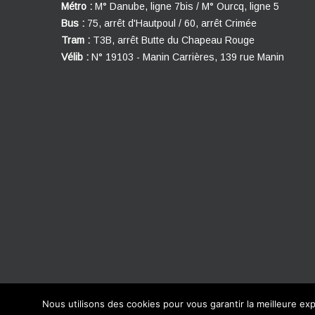
Métro :
M° Danube, ligne 7bis / M° Ourcq, ligne 5
Bus :
75, arrêt d'Hautpoul / 60, arrêt Crimée
Tram :
T3B, arrêt Butte du Chapeau Rouge
Vélib :
N° 19103 - Manin Carrières, 139 rue Manin
Nous utilisons des cookies pour vous garantir la meilleure exp
© 2016 Le Danube Palace. Tous droits réservés.