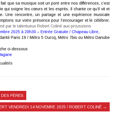
fait que sa musique soit un pont entre nos différences, c’est
e qui soigne les cœurs et les esprits. Il chante ce qu’il vit et
nte. Une rencontre, un partage et une expérience musicale
mptons sur votre présence pour l’encourager et le célébrer.
né par le talentueux Robert Coliné aux prcussions
mbre 2025 à 20h30 – Entrée Gratuite / Chapeau Libre,
idarité Paris 19 / Métro 5 Ourcq, Métro 7bis ou Métro Danube
fiche ci-dessous
 Wagane
tualités
E DES PÈRES
RT VENDREDI 14 NOVEMRE 2025 / ROBERT COLINÉ
→