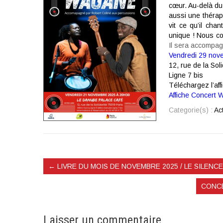
cœur. Au-delà du 
aussi une thérapi
vit ce qu’il cha
unique ! Nous co
Il sera accompag
Vendredi 29 nove
12, rue de la Sol
Ligne 7 bis
Téléchargez l’af
Affiche Concert
Categorie(s) :
Ac
←
LIVRE DU MOIS DE NOVEMBRE 2025 / LE SILENC
CONCE
Laisser un commentaire