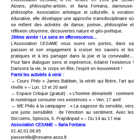
Alzaris, philosophe-artiste, et Ilaria Fontana, danseuse-
philosophe. Association artistique et culturelle, à vocation
éducative, elle développe une approche transdisciplinaire où
se mêlent des activités de danse, poésie, philosophie et
réflexion citoyenne, découvertes nature et géo-poétique.
28ème année ! Le sens en effervescence…
L’Association CESAME vous ouvre ses portes, dans sa
passion et son engagement à croiser les savoirs et les
pratiques et à les partager dans la joie et la convivialité…
Pour faire dialoguer sens et expérience, éclairer l’existence !
Dansons la vie, le corps en fête, l’esprit en mouvement !
Parmi les activités à venir :
→
Cours Philo
« James Baldwin, la vérité qui libère, l’art qui
révèle » – Lun. 13 et 20 avril
→
Espace Critique
(gratuit) : « L’homme démantelé : comment
le numérique consume nos existences » – Ven. 17 avril
→
WE Philo à la campagne
: « La sagesse du sensible, vers
une juste sensibilité : de l’émotion au sentiment. Avec les
Stoïciens, Spinoza, S. Prajnânpad » – Du 14 au 17 mai
Association CESAME – Ilaria Fontana
01.42.01.08.65
passerelle@cesame.asso.fr