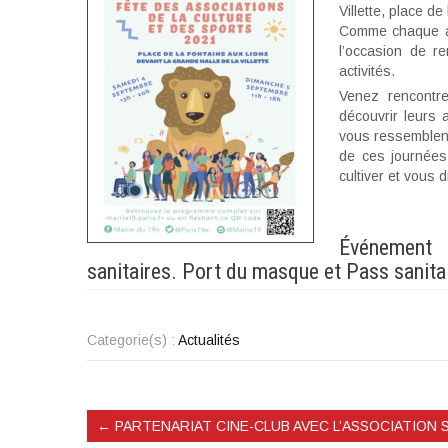
Villette, place d
Comme chaque an
l’occasion de r
activités.
Venez rencontrer
découvrir leurs 
vous ressemblent
de ces journées
cultiver et vous 
Événement 
sanitaires. Port du masque et Pass sanitai
Categorie(s) :
Actualités
←
PARTENARIAT CINE-CLUB AVEC L’ASSOCIATION 