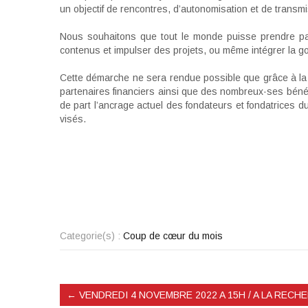
un objectif de rencontres, d’autonomisation et de trans
Nous souhaitons que tout le monde puisse prendre par
contenus et impulser des projets, ou même intégrer la g
Cette démarche ne sera rendue possible que grâce à la 
partenaires financiers ainsi que des nombreux·ses béné
de part l’ancrage actuel des fondateurs et fondatrices d
visés.
Categorie(s) :
Coup de cœur du mois
←
VENDREDI 4 NOVEMBRE 2022 A 15H / A LA REC