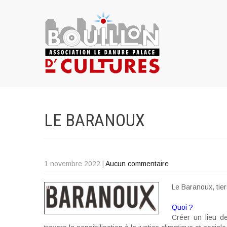
LE
BARANOUX
1 novembre 2022
|
Aucun commentaire
Le Baranoux, tier
Quoi ?
Créer un lieu de 