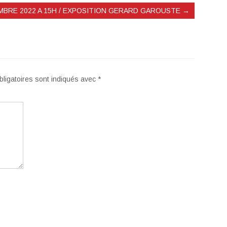
MBRE 2022 A 15H / EXPOSITION GERARD GAROUSTE
→
ligatoires sont indiqués avec
*