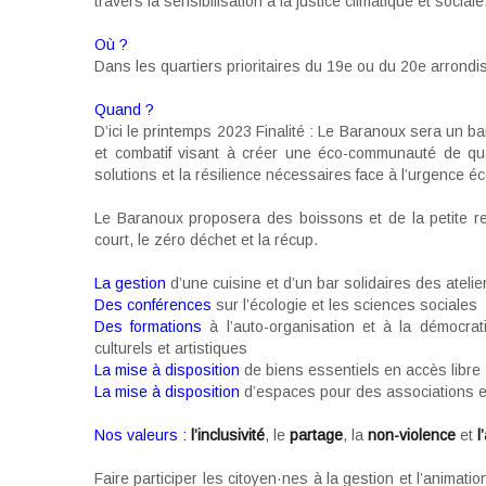
travers la sensibilisation à la justice climatique et sociale
Où ?
Dans les quartiers prioritaires du 19e ou du 20e arrond
Quand ?
D’ici le printemps 2023 Finalité : Le Baranoux sera un bar 
et combatif visant à créer une éco-communauté de qua
solutions et la résilience nécessaires face à l’urgence éc
Le Baranoux proposera des boissons et de la petite resta
court, le zéro déchet et la récup.
La gestion
d’une cuisine et d’un bar solidaires des atelie
Des conférences
sur l’écologie et les sciences sociales
Des formations
à l’auto-organisation et à la démocrat
culturels et artistiques
La mise à disposition
de biens essentiels en accès libre
La mise à disposition
d’espaces pour des associations et 
Nos valeurs :
l’i
nclusivité
, le
partage
, la
non-violence
et
l
Faire participer les citoyen·nes à la gestion et l’animati