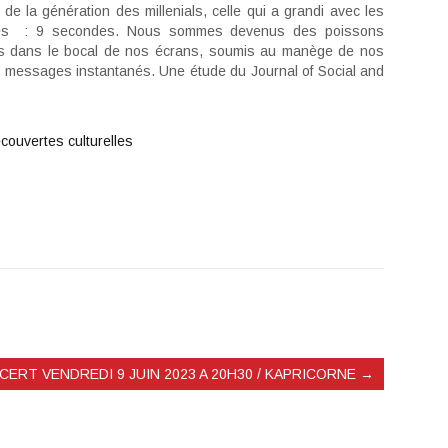
 de la génération des millenials, celle qui a grandi avec les
tés : 9 secondes. Nous sommes devenus des poissons
s dans le bocal de nos écrans, soumis au manège de nos
s messages instantanés. Une étude du Journal of Social and
couvertes culturelles
CERT VENDREDI 9 JUIN 2023 A 20H30 / KAPRICORNE
→