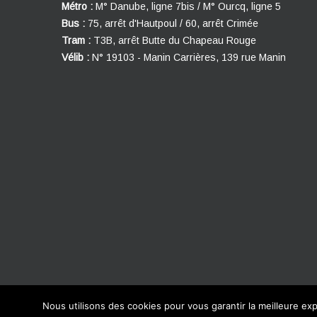
Métro :
M° Danube, ligne 7bis / M° Ourcq, ligne 5
Bus :
75, arrêt d'Hautpoul / 60, arrêt Crimée
Tram :
T3B, arrêt Butte du Chapeau Rouge
Vélib :
N° 19103 - Manin Carrières, 139 rue Manin
Nous utilisons des cookies pour vous garantir la meilleure exp
© 2016 Le Danube Palace. Tous droits réservés.