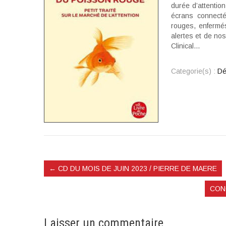
durée d’attention
écrans connec
rouges, enfermé
alertes et de no
Clinical…
Categorie(s) :
Dé
←
CD DU MOIS DE JUIN 2023 / PIERRE DE MAERE
CON
Laisser un commentaire