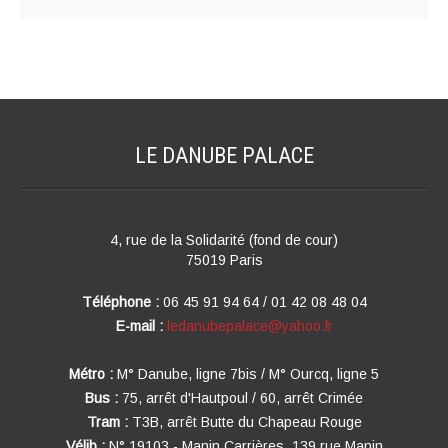
LE DANUBE
PALACE
4, rue de la Solidarité (fond de cour)
75019 Paris
Téléphone :
06 45 91 94 64 / 01 42 08 48 04
E-mail :
ledanubepalace@yahoo.fr
Métro :
M° Danube, ligne 7bis / M° Ourcq, ligne 5
Bus :
75, arrêt d'Hautpoul / 60, arrêt Crimée
Tram :
T3B, arrêt Butte du Chapeau Rouge
Vélib :
N° 19103 - Manin Carrières, 139 rue Manin