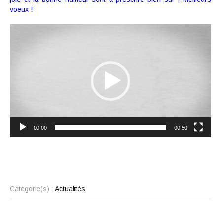
voeux !
Lecteur
vidéo
00:00
00:50
Categorie(s) :
Actualités