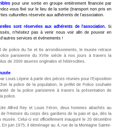
nibles
pour une sortie en groupe entièrement financée par
ndez-vous fixé sur le lieu de la sortie (transport non pris en
rties culturelles réservée aux adhérents de l’association.
turelles sont réservées aux adhérents
de l’association.
Si
essés, n’hésitez pas à venir nous voir afin de pouvoir en
e d’autres services et évènements !
el de police du 5e et 6e arrondissements, le musée retrace
 police parisienne du XVIIe siècle à nos jours à travers la
plus de 2000 œuvres originales et hétéroclites.
 musée
ar Louis Lépine à partir des pièces réunies pour l’Exposition
her la police de la population, le préfet de Police souhaite
anité de la police parisienne à travers la présentation de
la police.
licite Alfred Rey et Louis Féron, deux hommes attachés au
 de l’Histoire du corps des gardiens de la paix et qui, dès la
un musée. Celui-ci est officiellement inauguré le 20 décembre
. En juin 1975, il déménage au 4, rue de la Montagne Sainte-