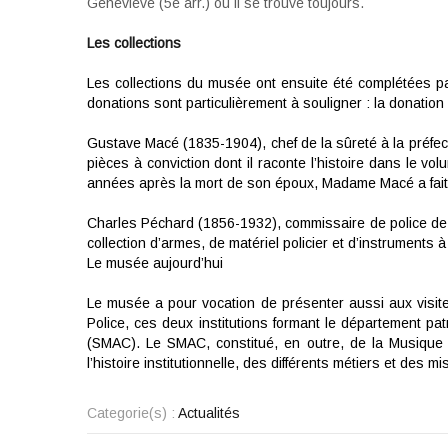
Geneviève (5e arr.) où il se trouve toujours.
Les collections
Les collections du musée ont ensuite été complétées pa
donations sont particulièrement à souligner : la donatio
Gustave Macé (1835-1904), chef de la sûreté à la préfec
pièces à conviction dont il raconte l’histoire dans le 
années après la mort de son époux, Madame Macé a fait d
Charles Péchard (1856-1932), commissaire de police de l
collection d’armes, de matériel policier et d’instruments 
Le musée aujourd’hui
Le musée a pour vocation de présenter aussi aux visite
Police, ces deux institutions formant le département pat
(SMAC). Le SMAC, constitué, en outre, de la Musique 
l’histoire institutionnelle, des différents métiers et des m
Categorie(s) :
Actualités