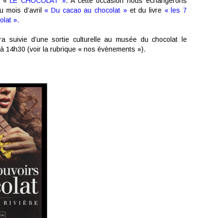
, «
LE CHOCOLAT »
. A cette occasion nous échangerons
du mois d’avril
« Du cacao au chocolat »
et du livre
« les 7
olat ».
ra suivie d’une sortie culturelle au musée du chocolat le
l à 14h30 (voir la rubrique « nos évènements »).