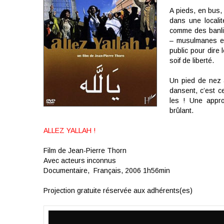
A pieds, en bus
dans une localit
comme des banli
– musulmanes et
public pour dire 
soif de liberté.
Un pied de nez 
dansent, c’est ce
les ! Une appro
brûlant.
ALLEZ YALLAH !
Film de
Jean-Pierre Thorn
Avec
acteurs inconnus
Documentaire,
Français, 2006 1h56min
Projection gratuite réservée aux adhérents(es)