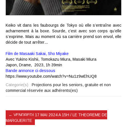
Keiko vit dans les faubourgs de Tokyo où elle s’entraîne avec
acharnement à la boxe. Sourde, c’est avec son corps qu’elle
s’exprime. Mais au moment où sa carrière prend son envol, elle
décide de tout arrêter…
Film de Masaaki Sakai
,
Sho Miyake
Avec
Yukino Kishii
,
Tomokazu Miura
,
Masaki Miura
Japon,
Drame
, 2023,
1h 39min
Bande annonce ci-dessous
https://www.youtube.com/watch?v=Nu1z9wEhUQ8
Categorie(s) :
Projections pour les seniors, gratuite et non
commercial réservée aux adhérents(es)
←
VENDREDI 17 MAI 2024 A 15H / LE THEOREME DE
MARGUERITE