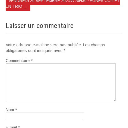
VENDREDI 20 SEPTEMBRE 2024 A 20H30 / AGNES COLLET
EN TRIO
→
Laisser un commentaire
Votre adresse e-mail ne sera pas publiée.
Les champs
obligatoires sont indiqués avec
*
Commentaire
*
Nom
*
E-mail
*