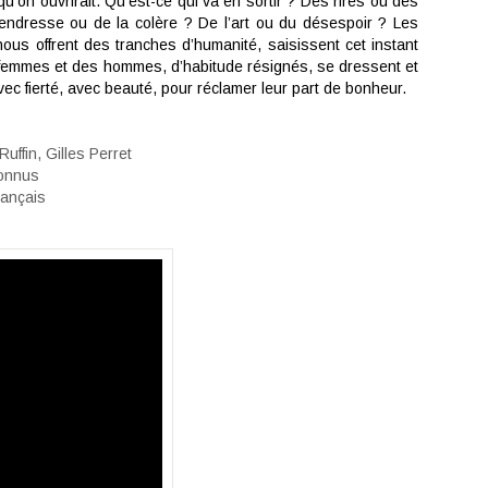
u’on ouvrirait. Qu’est-ce qui va en sortir ? Des rires ou des
endresse ou de la colère ? De l’art ou du désespoir ? Les
us offrent des tranches d’humanité, saisissent cet instant
femmes et des hommes, d’habitude résignés, se dressent et
ec fierté, avec beauté, pour réclamer leur part de bonheur.
uffin, Gilles Perret
connus
rançais