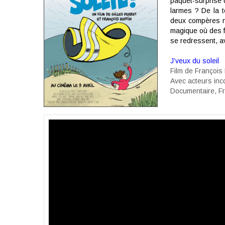
paquet-surprise q
larmes ? De la t
deux compères no
magique où des 
se redressent, av
J’veux du soleil
Film de
François R
Avec
acteurs in
Documentaire, F