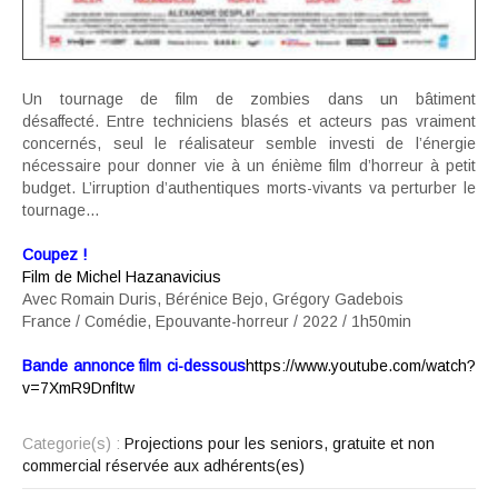
Un tournage de film de zombies dans un bâtiment
désaffecté. Entre techniciens blasés et acteurs pas vraiment
concernés, seul le réalisateur semble investi de l’énergie
nécessaire pour donner vie à un énième film d’horreur à petit
budget. L’irruption d’authentiques morts-vivants va perturber le
tournage…
Coupez !
Film de Michel Hazanavicius
Avec Romain Duris, Bérénice Bejo, Grégory Gadebois
France / Comédie, Epouvante-horreur / 2022 / 1h50min
Bande annonce film ci-dessous
https://www.youtube.com/watch?
v=7XmR9DnfItw
Categorie(s) :
Projections pour les seniors, gratuite et non
commercial réservée aux adhérents(es)