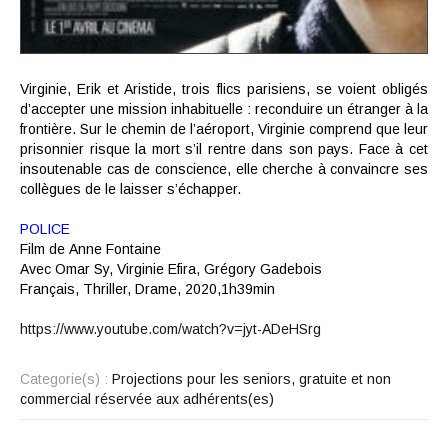
Virginie, Erik et Aristide, trois flics parisiens, se voient obligés
d’accepter une mission inhabituelle : reconduire un étranger à la
frontière. Sur le chemin de l’aéroport, Virginie comprend que leur
prisonnier risque la mort s’il rentre dans son pays. Face à cet
insoutenable cas de conscience, elle cherche à convaincre ses
collègues de le laisser s’échapper.
POLICE
Film de
Anne Fontaine
Avec
Omar Sy, Virginie Efira, Grégory Gadebois
Français,
Thriller
,
Drame,
2020,
1h39min
https://www.youtube.com/watch?v=jyt-ADeHSrg
Categorie(s) :
Projections pour les seniors, gratuite et non
commercial réservée aux adhérents(es)