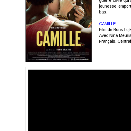
guerre civile qui
jeunesse emport
bas.
CAMILLE
Film de
Boris Loj
Avec
Nina Meuri
Français
,
Centra