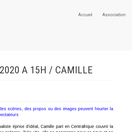
Accueil
Association
2020 A 15H /
CAMILLE
 des scènes, des propos ou des images peuvent heurter la
pectateurs
liste éprise d’idéal, Camille part en Centrafrique couvrir la