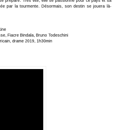
 se prépare. Très vite, elle se passionne pour ce pays et sa
ée par la tourmente. Désormais, son destin se jouera là-
kine
sse
,
Fiacre Bindala
,
Bruno Todeschini
fricain, drame
2019,
1h30min