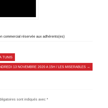
 non commercial réservée aux adhérents(es)
A TUNIS
NDREDI 13 NOVEMBRE 2020 A 15H / LES MISERABLES
→
ligatoires sont indiqués avec
*