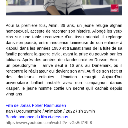
Pour la première fois, Amin, 36 ans, un jeune réfugié afghan
homosexuel, accepte de raconter son histoire. Allongé les yeux
clos sur une table recouverte d’un tissu oriental, il replonge
dans son passé, entre innocence lumineuse de son enfance à
Kaboul dans les années 1980 et traumatismes de la fuite de sa
famille pendant la guerre civile, avant la prise du pouvoir par les
talibans. Après des années de clandestinité en Russie, Amin –
un pseudonyme – arrive seul à 16 ans au Danemark, où il
rencontre le réalisateur qui devient son ami. Au fil de son récit et
des douleurs enfouies, l’émotion resurgit. Aujourd’hui
universitaire brillant installé avec son compagnon danois
Kasper, le jeune homme confie un secret qu’il cachait depuis
vingt ans.
Film de
Jonas Poher Rasmussen
Iran / Documentaire / Animation / 2022
/
1h 29min
Bande annonce du film ci-dessous
https://www.youtube.com/watch?v=vGsBrlZBI-8