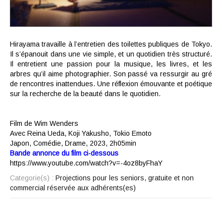
Hirayama travaille à l’entretien des toilettes publiques de Tokyo.
Il s’épanouit dans une vie simple, et un quotidien très structuré.
Il entretient une passion pour la musique, les livres, et les
arbres qu’il aime photographier. Son passé va ressurgir au gré
de rencontres inattendues. Une réflexion émouvante et poétique
sur la recherche de la beauté dans le quotidien.
Film de Wim Wenders
Avec
Reina Ueda
,
Koji Yakusho
,
Tokio Emoto
Japon,
Comédie
,
Drame,
2023,
2h05min
Bande annonce du film ci-dessous
https://www.youtube.com/watch?v=-4oz8byFhaY
Categorie(s) :
Projections pour les seniors, gratuite et non
commercial réservée aux adhérents(es)