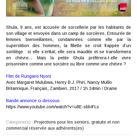
Shula, 9 ans, est accusée de sorcellerie par les habitants de
son village et envoyée dans un camp de sorcières. Entourée de
femmes bienveillantes, condamnées comme elle par la
superstition des hommes, la fillette se croit frappée d’un
sortilège : si elle s’enfuit, elle sera maudite et se transformera
en chèvre… Mais la petite Shula préfèrera-t-elle vivre
prisonnière comme une sorcière ou libre comme une chèvre ?
Film de
Rungano Nyoni
Avec
Margaret Mulubwa, Henry B.J. Phiri, Nancy Mulilo
Britannique, Français, Zambien,
2017
/ 1h 34min /
Drame
Bande annonce ci-dessous
https://www.youtube.com/watch?v=u8E-sbbIFLs
Categorie(s) :
Projections pour les seniors, gratuite et non
commercial réservée aux adhérents(es)