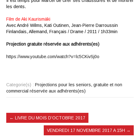
Il est temps pour Marcel de cirer ses chaussures et de montrer
les dents.
Film de
Aki Kaurismäki
Avec
André Wilms, Kati Outinen, Jean-Pierre Darroussin
Finlandais, Allemand, Français /
Drame /
2011
/ 1h33min
Projection gratuite réservée aux adhérents(es)
https://www.youtube.com/watch?v=lc5CKivSj0o
Categorie(s) :
Projections pour les seniors, gratuite et non
commercial réservée aux adhérents(es)
←
LIVRE DU MOIS D’OCTOBRE 2017
VENDREDI 17 NOVEMBRE 2017 A 15H
→