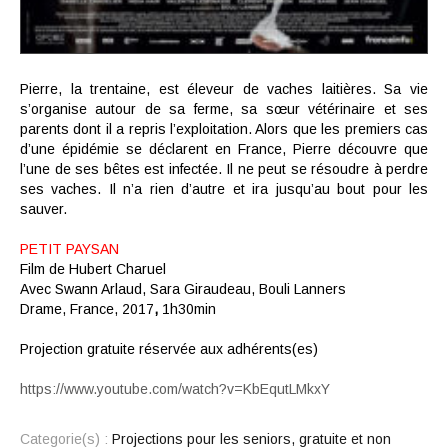
Pierre, la trentaine, est éleveur de vaches laitières. Sa vie
s’organise autour de sa ferme, sa sœur vétérinaire et ses
parents dont il a repris l’exploitation. Alors que les premiers cas
d’une épidémie se déclarent en France, Pierre découvre que
l’une de ses bêtes est infectée. Il ne peut se résoudre à perdre
ses vaches. Il n’a rien d’autre et ira jusqu’au bout pour les
sauver.
PETIT PAYSAN
Film de
Hubert Charuel
Avec
Swann Arlaud, Sara Giraudeau, Bouli Lanners
Drame,
France,
2017
,
1h30min
Projection gratuite réservée aux adhérents(es)
https://www.youtube.com/watch?v=KbEqutLMkxY
Categorie(s) :
Projections pour les seniors, gratuite et non