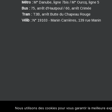
Métro :
M° Danube, ligne 7bis / M° Ourcq, ligne 5
Bus :
75, arrêt d'Hautpoul / 60, arrêt Crimée
Tram :
T3B, arrêt Butte du Chapeau Rouge
Vélib :
N° 19103 - Manin Carrières, 139 rue Manin
Nous utilisons des cookies pour vous garantir la meilleure exp
© 2016 Le Danube Palace. Tous droits réservés.