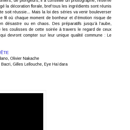
iniers, de plongeurs, il a conseillé un photographe, réservé
ngé la décoration florale, bref tous les ingrédients sont réunis
te soit réussie… Mais la loi des séries va venir bouleverser
le fil où chaque moment de bonheur et d’émotion risque de
en désastre ou en chaos. Des préparatifs jusqu’à l’aube,
e les coulisses de cette soirée à travers le regard de ceux
et qui devront compter sur leur unique qualité commune : Le
FÊTE
dano, Olivier Nakache
Bacri, Gilles Lellouche, Eye Haïdara