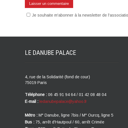
Je souhaite m'abonner à la newsletter de l'associat
LE DANUBE
PALACE
4, rue de la Solidarité (fond de cour)
75019 Paris
Téléphone :
06 45 91 94 64 / 01 42 08 48 04
E-mail :
ledanubepalace@yahoo.fr
Métro :
M° Danube, ligne 7bis / M° Ourcq, ligne 5
Bus :
75, arrêt d'Hautpoul / 60, arrêt Crimée