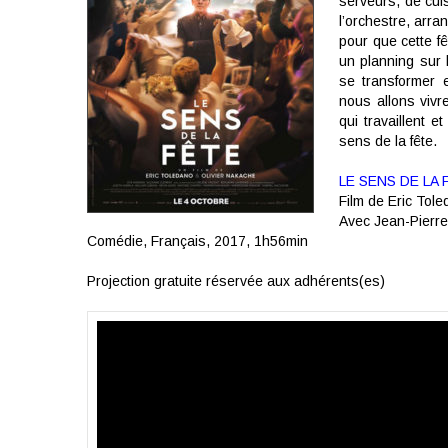
serveurs, de cuis
l’orchestre, arra
pour que cette fê
un planning sur 
se transformer 
nous allons vivr
qui travaillent 
sens de la fête.
LE SENS DE LA 
Film de
Eric Tole
Avec
Jean-Pierre 
Comédie,
Français,
2017,
1h56min
Projection gratuite réservée aux adhérents(es)