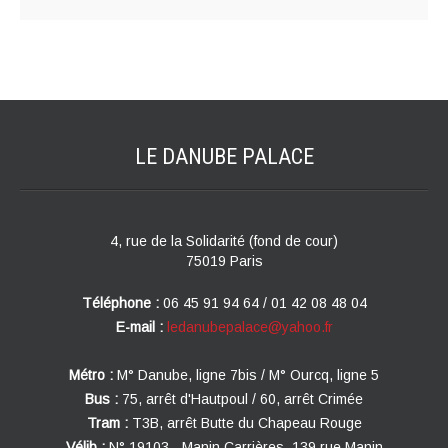
LE DANUBE
PALACE
4, rue de la Solidarité (fond de cour)
75019 Paris
Téléphone :
06 45 91 94 64 / 01 42 08 48 04
E-mail :
ledanubepalace@yahoo.fr
Métro :
M° Danube, ligne 7bis / M° Ourcq, ligne 5
Bus :
75, arrêt d'Hautpoul / 60, arrêt Crimée
Tram :
T3B, arrêt Butte du Chapeau Rouge
Vélib :
N° 19103 - Manin Carrières, 139 rue Manin