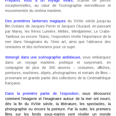
Préparez vous à un voyage vivant,
scandé de pièces
exceptionnelles, au cœur de l’iconographie merveilleuse et
mouvementée du cinéma maritime.
Des premières lanternes magiques
du XVIIIe siècle jusqu’au
film Océans de Jacques Perrin et Jacques Cluzaud, en passant
par Marey, les frères Lumière, Méliès, Windjammer, Le Crabe-
Tambour ou encore Titanic, l’exposition révèle l’importance de la
mer dans l’imaginaire du 7ème art, ainsi que l’attirance des
cinéastes et des techniciens pour ce sujet.
Immergé dans une scénographie ambitieuse,
vous embarquez
dans un voyage maritime, poétique et surprenant, en
compagnie de plus de 300 œuvres – costumes, affiches,
peintures, machines, objets, photographies et extraits de films –
provenant en grande partie des collections de la Cinémathèque
française.
Dans la première partie de l’exposition,
vous découvrez
comment l’imagerie et l’imaginaire autour de la mer ont nourri,
dès la fin du XVIIIe siècle, la littérature, les spectacles, la
photographie ou encore la peinture. Par la suite, les premiers
films sur les fonds sous-marins vont révéler un monde