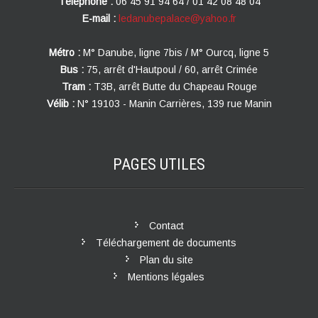
Téléphone :
06 45 91 94 64 / 01 42 08 48 04
E-mail :
ledanubepalace@yahoo.fr
Métro :
M° Danube, ligne 7bis / M° Ourcq, ligne 5
Bus :
75, arrêt d'Hautpoul / 60, arrêt Crimée
Tram :
T3B, arrêt Butte du Chapeau Rouge
Vélib :
N° 19103 - Manin Carrières, 139 rue Manin
PAGES
UTILES
Contact
Téléchargement de documents
Plan du site
Mentions légales